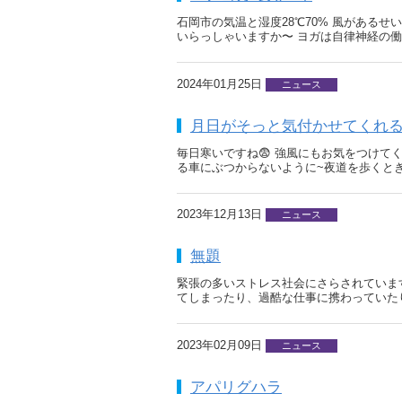
石岡市の気温と湿度28℃70% 風がある
いらっしゃいますか〜 ヨガは自律神経の働
2024年01月25日
ニュース
月日がそっと気付かせてくれ
毎日寒いですね😨 強風にもお気をつけて
る車にぶつからないように~夜道を歩くと
2023年12月13日
ニュース
無題
緊張の多いストレス社会にさらされていま
てしまったり、過酷な仕事に携わっていた
2023年02月09日
ニュース
アパリグハラ