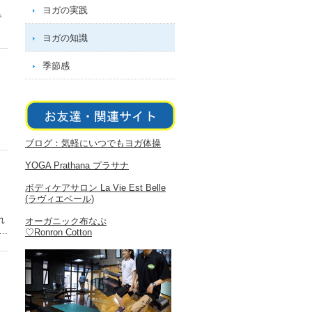
ヨガの実践
で
ヨガの知識
季節感
ブログ：気軽にいつでもヨガ体操
YOGA Prathana プラサナ
ボディケアサロン La Vie Est Belle
(ラヴィエベール)
れ
オーガニック布なぷ
…
♡Ronron Cotton