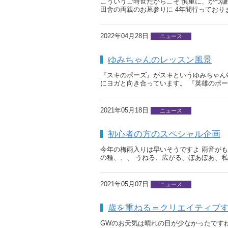
こういうご時世だからこそ 慎重に、かつ謙
田舎の両親のお墓参りに 4年間行っており
2022年04月28日
ニュース
ゆみちゃんのレッスン風景
『スキのポーズ』がスキというゆみちゃん😆 
にヨガと向き合っています。 『英雄のポー
2021年05月18日
ニュース
初心者の方のスペシャル企画
今年の梅雨入りは早いそうですよ 雨音がも
の種、、、 うねる、広がる、ぼあぼあ、
2021年05月07日
ニュース
歳を重ねる＝クリエイティブ
GWのお天気は晴れの日が少なかったですね