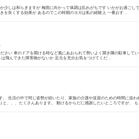
せいか少しは和らぎますが 梅雨に向かって体調は乱れがちです いかがお過ごし
きを良くする効果が あるのでこの時期のヨガは私の経験上 一番おす…
る
ください 車のドアを開ける時など風にあおられて勢いよく開き隣の駐車してい
きは飛んできた障害物がないか 足元を充分お気をつけてくだ…
す。 生活の中で同じ姿勢が続いたり、家族の介護や送迎のための時間に追わ
りと、、、たくさんあります。 動けるからだに感謝したいところですが、 も