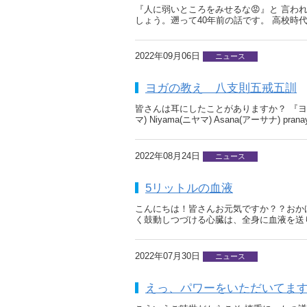
『人に弱いところをみせるな😡』と 言わ
しょう。遡って40年前の話です。 高校時
2022年09月06日
ニュース
ヨガの教え 八支則五戒五訓
皆さんは耳にしたことがありますか？ 『ヨガ
マ) Niyama(ニヤマ) Asana(アーサナ) pra
2022年08月24日
ニュース
5リットルの血液
こんにちは！皆さんお元気ですか？？おか
く鼓動しつづける心臓は、全身に血液を送
2022年07月30日
ニュース
えっ、パワーをいただいてま