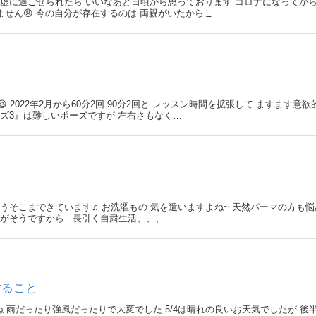
虚に過ごせられたら いいなあと日頃から思っております コロナになってか
ません😞 今の自分が存在するのは 両親がいたからこ…
2022年2月から60分2回 90分2回と レッスン時間を拡張して ますます意欲
ズ3』は難しいポーズですが 左右さもなく…
うそこまできています♫ お洗濯もの 気を遣いますよね~ 天然パーマの方も悩
私がそうですから 長引く自粛生活、、、 …
すること
 雨だったり強風だったりで大変でした 5/4は晴れの良いお天気でしたが 後